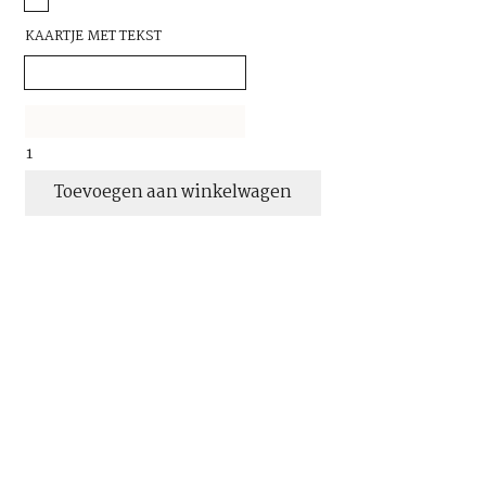
KAARTJE MET TEKST
gabi
ketting
Toevoegen aan winkelwagen
bruin
aantal