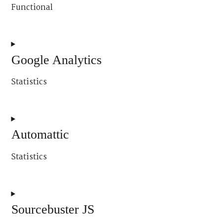
Functional
Consent
to
service
Google Analytics
wordpress
Statistics
Consent
to
service
Automattic
google-
Statistics
analytics
Consent
to
service
Sourcebuster JS