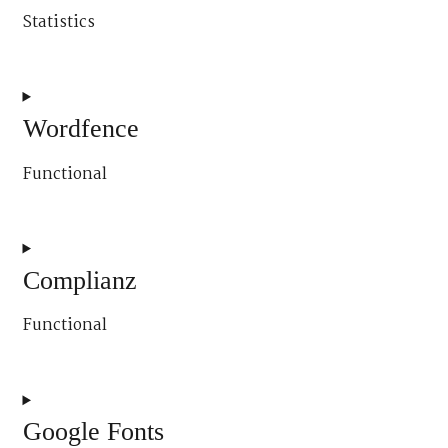
automattic
Statistics
Consent
to
service
Wordfence
sourcebuster-
Functional
js
Consent
to
service
Complianz
wordfence
Functional
Consent
to
service
Google Fonts