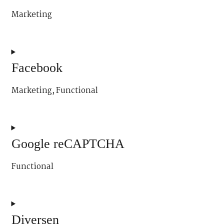
complianz
Marketing
Consent
to
service
Facebook
google-
Marketing, Functional
fonts
Consent
to
service
Google reCAPTCHA
facebook
Functional
Consent
to
service
Diversen