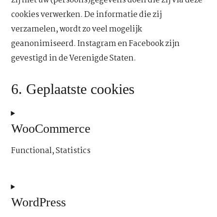
zij met uw (persoons)gegevens doen die zij via deze
cookies verwerken. De informatie die zij
verzamelen, wordt zo veel mogelijk
geanonimiseerd. Instagram en Facebook zijn
gevestigd in de Verenigde Staten.
6. Geplaatste cookies
WooCommerce
Functional, Statistics
Consent
to
service
WordPress
woocommerce