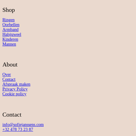
Shop
Ringen
Oorbellen
Armband
Halsjuweel
Kinderen
Mannen
About
Over
Contact
Afspraak maken
Privacy Policy
Cookie policy
Contact
info@sofiejanssens.com
+32 478 73 23 87