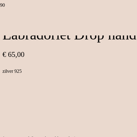
Labradoriet Drop hand
€
65,00
zilver 925