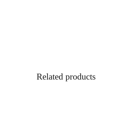
steentjes
aantal
Related products