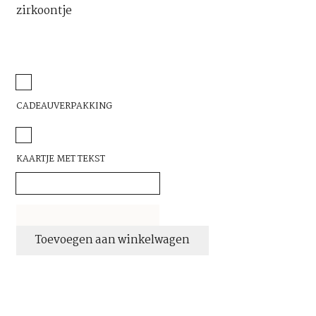
zirkoontje
CADEAUVERPAKKING
KAARTJE MET TEKST
handgemaakte
Toevoegen aan winkelwagen
gehamerde
oorbellen
met