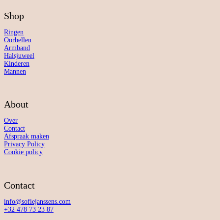
Shop
Ringen
Oorbellen
Armband
Halsjuweel
Kinderen
Mannen
About
Over
Contact
Afspraak maken
Privacy Policy
Cookie policy
Contact
info@sofiejanssens.com
+32 478 73 23 87