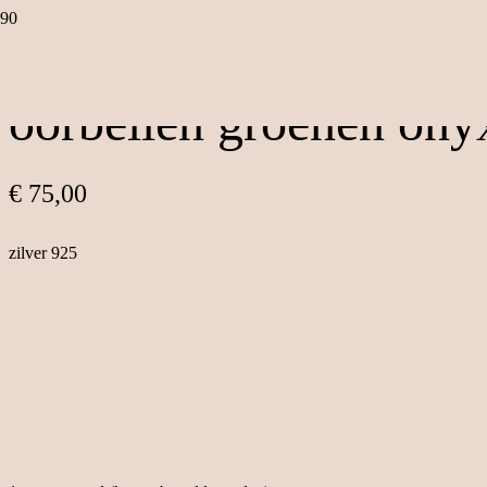
oorbellen groenen ony
€
75,00
zilver 925