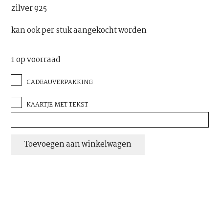
zilver 925
kan ook per stuk aangekocht worden
1 op voorraad
CADEAUVERPAKKING
KAARTJE MET TEKST
parelknoopjes
Toevoegen aan winkelwagen
4.5-
5
mm
aantal