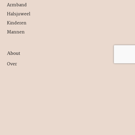
Armband
Halsjuweel
Kinderen
Mannen
About
Over
Contact
Afspraak maken
Privacy Policy
Cookie policy
Contact
info@sofiejanssens.com